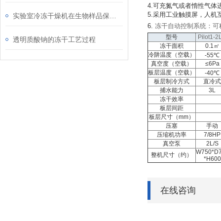
4.
可充氮气或者惰性气体
5.
采用工业触摸屏，人机
实验室冷冻干燥机在生物样品保存中的应用
6.
冻干自动控制系统：可
型号
Pilot1-2
透明质酸钠的冻干工艺过程
冻干面积
0.1
㎡
冷阱温度（空载）
-55
℃
真空度（空载）
≤6Pa
板层温度（空载）
-40
℃
板层制冷方式
直冷
捕水能力
3L
冻干效率
板层间距
板层尺寸（
mm
）
压塞
手动
压缩机功率
7/8HP
真空泵
2L/S
W750*D
整机尺寸（约）
*H600
在线咨询