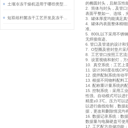
的椭圆封头，且耐压性
土壤冷冻干燥机适用于哪些类型的土壤样品？
2. 筒体与封头，及
表面平整如一、连续，
短双歧杆菌冻干工艺开发及冻干代工
3. 罐体厚度均能满足
4. 罐体内表面整体精
准。
5. 800L以下采用
无焊接痕迹。
6. 管口及管道的设计
7. O型圈及密封垫片
8. 工艺管口按照工
9. 设置视镜和射灯，
10. 真空系统：工艺
11. 设计360度在线C
12. 搅拌配制系统传
13. 根据不同物料配
14. 配称重计量系统
15. 控制系统：采用
性强。自动模式可以进
精度±0.3℃。压力
以进行曲线绘制，数据
据，更改和删除情况均
16. 数据记录系统：
数据量与电脑硬盘可使
17. 工艺配方存储功