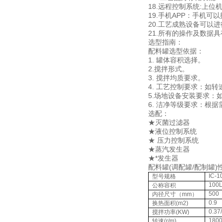
18.远程控制系统:上
19.手机APP：手机
20.工艺成熟设备可
21.所有的操作及数据
选型指南：
配料罐选型依据：
1. 罐体容积选择。
2.搅拌形式。
3. 搅拌均质要求。
4. 工艺控制要求：如
5.场地设备安装要求：
6. 洁净等级要求：根据
选配
★灭菌过滤器 
★液位控制系统
★ 压力控制系统
★蒸汽发生器 
★*发生器 ★手
配料罐(调配罐/配制罐
IC-1
型号规格
100
公称容积
500
内径尺寸（mm）
0.9
换热面积(m2)
0.37
搅拌功率(KW)
180
转速(r/m)