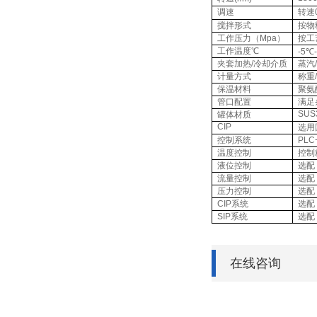
调速
转速
搅拌形式
按物
工作压力（Mpa）
按工
工作温度℃
-5℃
夹套加热/冷却介质
蒸汽
计量方式
称重
保温材料
聚氨
管口配置
满足
SUS
罐体材质
CIP
选用
控制系统
PL
温度控制
控制
液位控制
选配
流量控制
选配
压力控制
选配
CIP系统
选配
SIP系统
选配
在线咨询