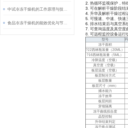
2.
热循环监视保护，特
3.
可在解析干燥阶段结
中试冷冻干燥机的工作原理与技术分析
4.
升华及解析干燥过程
5.
可慢速、中速、快速
食品冷冻干燥机的能效优化与节能技术
6.
排水结束后与真空系
7.
可查询温度及真空度
8.
可远程监控设备运行
型号
P
冻干面积
?
22
西林瓶装量（
20ML
）
?
16
西林瓶装量（
5ML
）
冷阱温度（空载）
真空度（空载）
板层温度（空载）
板层制冷方式
板层数量
板层尺寸（
mm
）
捕水能力
冻干效率
板层间距
穿墙隔离
冻干曲线拟合度
晶型控制
升华结束判定
冻干终点测试