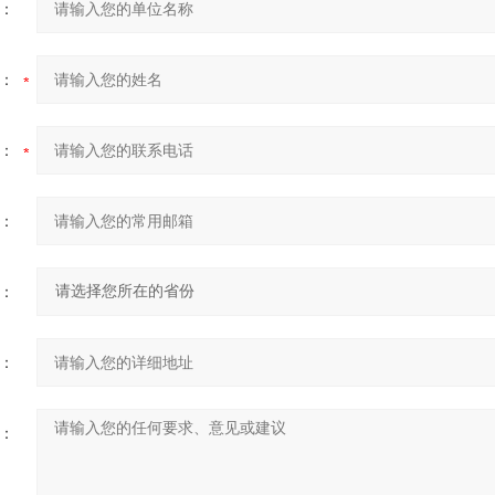
：
：
：
：
：
：
：