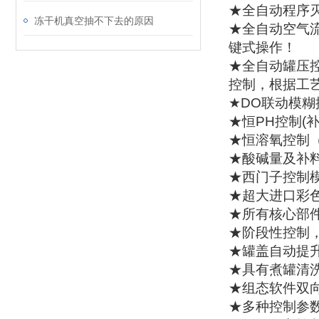
★全自动程序
​冻干机真空抽不下去的原因
★全自动空气
键式操作！
★全自动罐压
控制，根据工
★DO联动模
★恒PH控制(
★恒溶氧控制
★酸碱量及补
★西门子控制
★超大进口彩色显
★所有核心部
★阶段性控制
★罐盖自动提
★具有煮罐清
★组态软件双
★多种控制参