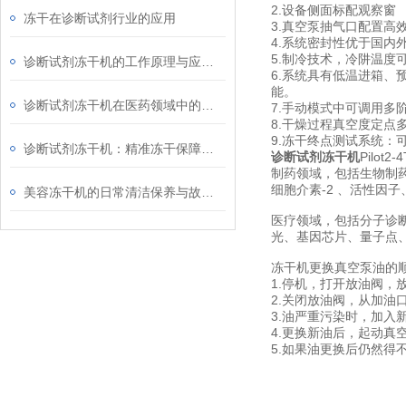
2.设备侧面标配观察窗
冻干在诊断试剂行业的应用
3.真空泵抽气口配置高
4.系统密封性优于国内外
5.制冷技术，冷阱温度可达
诊断试剂冻干机的工作原理与应用领域
6.系统具有低温进箱
能。
诊断试剂冻干机在医药领域中的应用范围有哪些？
7.手动模式中可调用多
8.干燥过程真空度定点
9.冻干终点测试系统
诊断试剂冻干机：精准冻干保障试剂活性与稳定
诊断试剂冻干机
Pilot2
制药领域，包括生物制
细胞介素-2 、活性因
美容冻干机的日常清洁保养与故障排查
医疗领域，包括分子诊
光、基因芯片、量子点、
冻干机更换真空泵油的
1.停机，打开放油阀
2.关闭放油阀，从加油
3.油严重污染时，加
4.更换新油后，起动真
5.如果油更换后仍然得