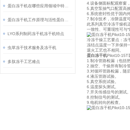
4.设备侧面标配观察窗
蛋白冻干机在哪些应用领域中特别重要？
5.真空泵抽气口配置高
6.系统密封性优于国内外
7.制冷技术，冷阱温度可达
蛋白冻干机工作原理与活性蛋白低温干燥工艺解析
此系列真空冷冻干燥机适
一致性、可重现性可与
LYO系列制药冻干机冻干机特点
冷冻干燥工艺要点：冻
冻结点温度一下并保持
虫草冻干技术服务及冻干机
退火工艺也不相同。
蛋白冻干机
Pilot10
1.制冷管路检漏（包括
多肽冻干工艺难点
2.抽空、干燥所有制冷
3.对循环管路检漏，随
4.液压管路试验。
5.真空系统试验。
6.温度探头测试。
7.开关传感信号的测试
8.控制信号的测试。
9.电机转向的检查。