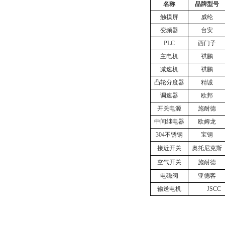
名称
品牌型号
触摸屏
威纶
变频器
台安
PLC
西门子
主电机
祺鹏
减速机
祺鹏
凸轮分度器
精诚
调速器
欧邦
开关电源
施耐德
中间继电器
欧姆龙
304
不锈钢
宝钢
接近开关
奥托尼克斯
空气开关
施耐德
电磁阀
亚德客
输送电机
JSCC