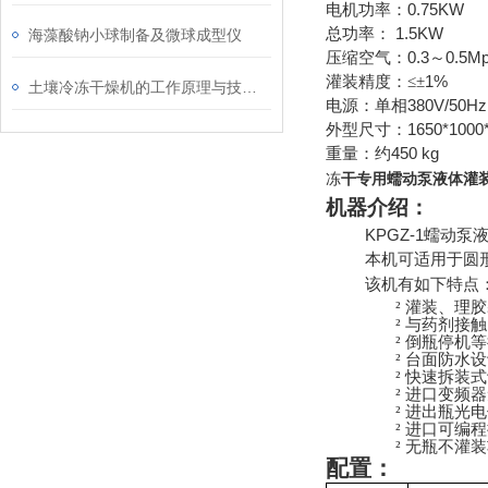
0.75KW
电机功率：
1.5KW
总功率：
海藻酸钠小球制备及微球成型仪
0.3
0.5M
压缩空气：
～
1%
灌装精度：
≤
±
土壤冷冻干燥机的工作原理与技术特点
380V/50Hz
电源：单相
1650*1000
外型尺寸：
450 kg
重量：约
冻
干专用蠕动泵液体灌装
机器介绍：
KPGZ-1
蠕动泵
本机可适用于圆
该机有如下特点
²
灌装、理胶
²
与药剂接触
²
倒瓶停机等
²
台面防水设
²
快速拆装式
²
进口变频器
²
进出瓶光电
²
进口可编程
²
无瓶不灌装
配置：