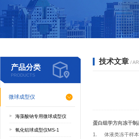
技术文章
/ A
产品分类
PRODUCTS
微球成型仪
海藻酸钠专用微球成型仪
蛋白组学方向冻干制
氧化铝球成型仪MS-1
1.
体液类冻干样本