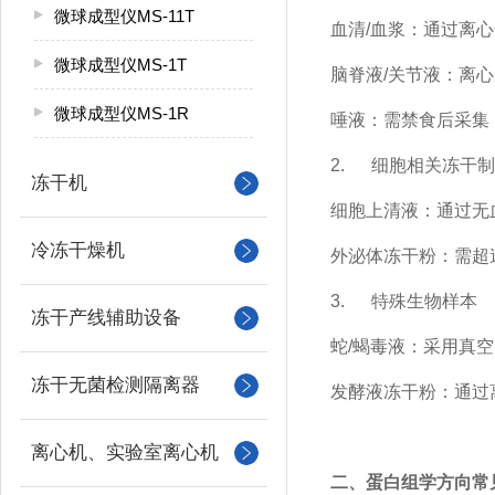
微球成型仪MS-11T
血清
/
血浆：通过离心
微球成型仪MS-1T
脑脊液
/
关节液：离心
微球成型仪MS-1R
唾液：需禁食后采集
2.
细胞相关冻干制
冻干机
细胞上清液：通过无
冷冻干燥机
外泌体冻干粉：需超
3.
特殊生物样本
冻干产线辅助设备
蛇
/
蝎毒液：采用真空
冻干无菌检测隔离器
发酵液冻干粉：通过
离心机、实验室离心机
二、蛋白组学方向常