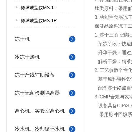
微球成型仪MS-1T
肽类原料：采用
3.
功能性食品冻
微球成型仪MS-1R
保健品原料冻干
1.
冻干三阶段精
冻干机
预冻阶段：快速
升华干燥：通过
冷冻干燥机
解析干燥：精准
2.
工艺参数个性
冻干产线辅助设备
基于原料特性设
配备冻干终点自
冻干无菌检测隔离器
3. GMP
合规与效
设备具备
CIP/SI
离心机、实验室离心机
采用脉冲回填
冷水机、冷却循环水机