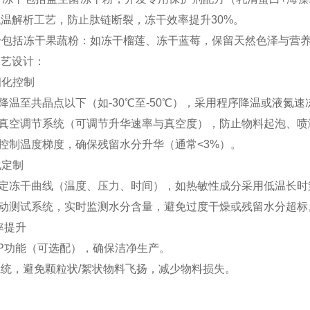
低温解析工艺，防止肽链断裂，冻干效率提升
30%
。
干包括冻干果蔬粉：如冻干榴莲、冻干蓝莓，保留天然色泽与营
工艺设计：
细化控制
降温至共晶点以下（如
-30
℃至
-50
℃），采用程序降温或液氮速
真空调节系统（可调节升华速率与真空度），防止物料起泡、喷
控制温度梯度，确保残留水分升华（通常
<3%
）。
化定制
定冻干曲线（温度、压力、时间），如热敏性成分采用低温长时
动测试系统，实时监测水分含量，避免过度干燥或残留水分超标
率提升
P
功能（可选配），确保洁净生产。
系统，避免颗粒状
/
絮状物料飞扬，减少物料损失。