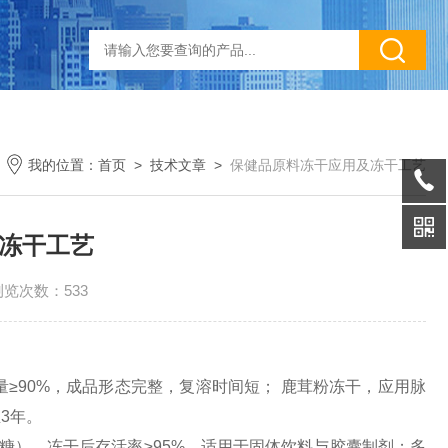
我的位置：
首页
>
技术文章
>
保健品原料冻干应用及冻干工艺
冻干工艺
浏览次数：533
量≥
90%
，成品形态完整，复溶时间短； 鹿茸粉冻干，应用脉
至
3
年。
糖），冻干后存活率≥
95%
，适用于固体饮料与胶囊制剂；多