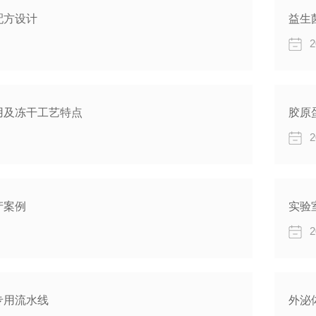
配方设计
益生
2
用及冻干工艺特点
胶原
2
产案例
实验
2
专用流水线
外泌